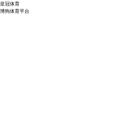
皇冠体育
博狗体育平台