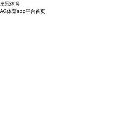
皇冠体育
AG体育app平台首页