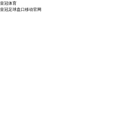
皇冠体育
皇冠足球盘口移动官网