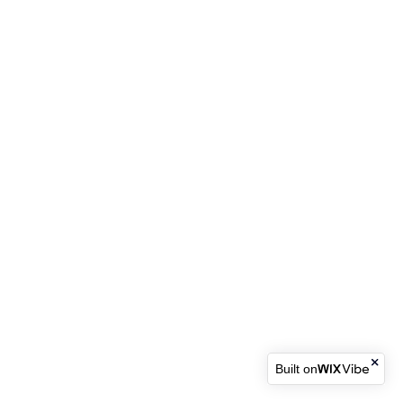
Built on