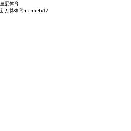
皇冠体育
新万博体育manbetx17