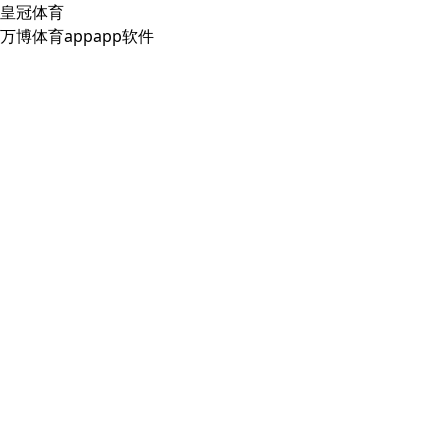
皇冠体育
万博体育appapp软件