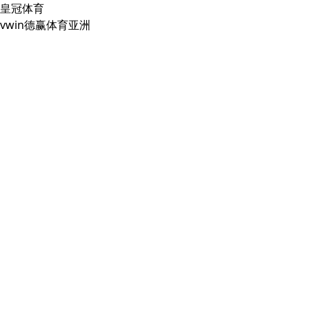
皇冠体育
vwin德赢体育亚洲