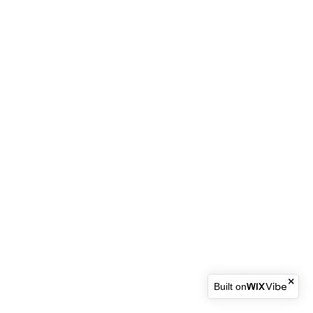
Built on