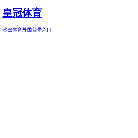
皇冠体育
沙巴体育外围登录入口