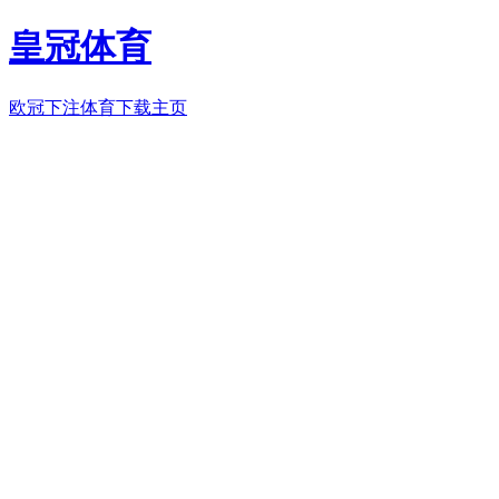
皇冠体育
欧冠下注体育下载主页