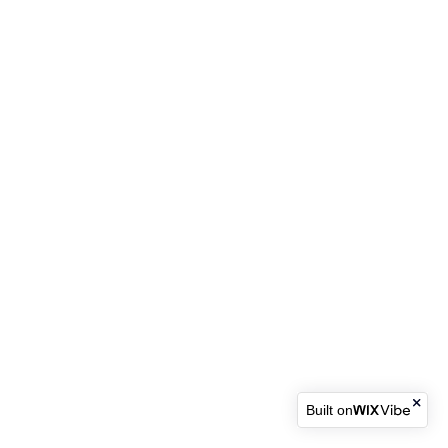
Built on