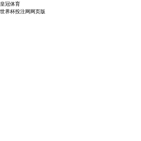
皇冠体育
世界杯投注网网页版