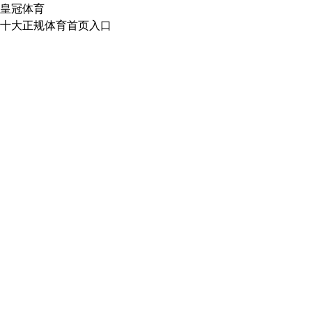
皇冠体育
十大正规体育首页入口