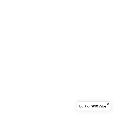
Built on