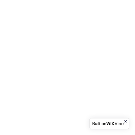
Built on