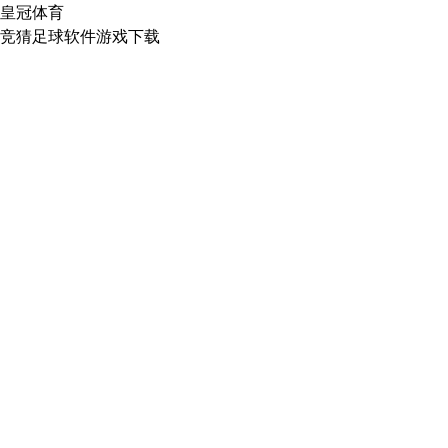
皇冠体育
竞猜足球软件游戏下载