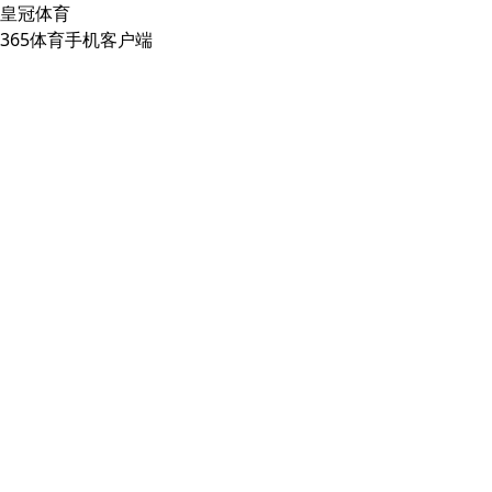
皇冠体育
365体育手机客户端