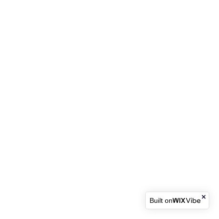
Built on