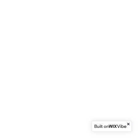
Built on