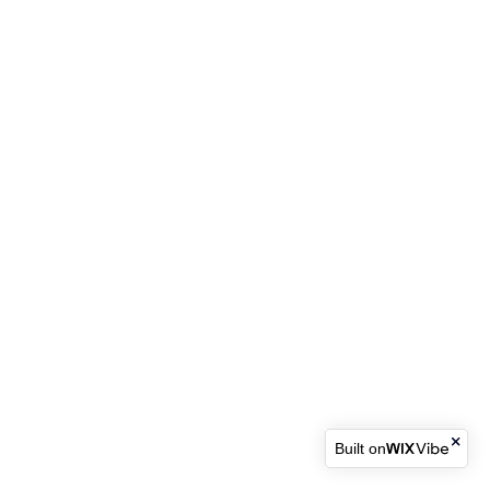
Built on