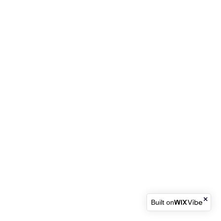
Built on