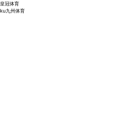
皇冠体育
ku九州体育