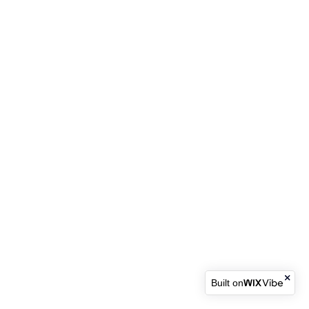
Built on