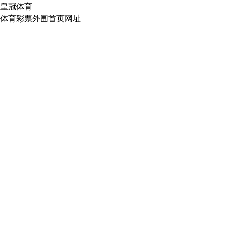
皇冠体育
体育彩票外围首页网址