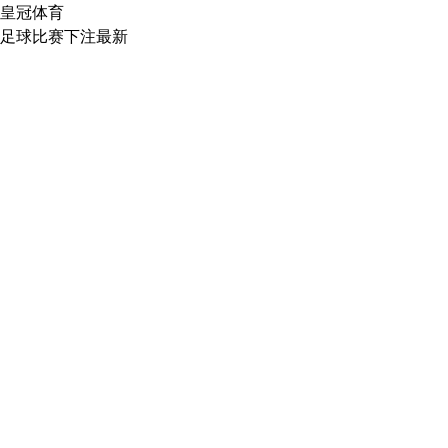
皇冠体育
足球比赛下注最新