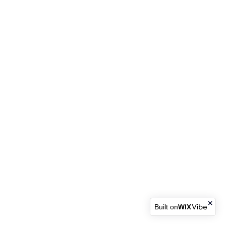
Built on