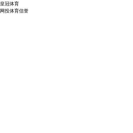
皇冠体育
网投体育信誉