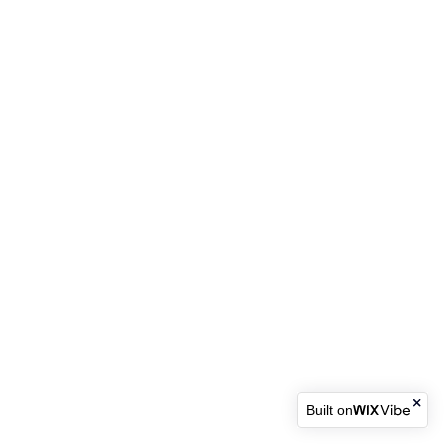
Built on