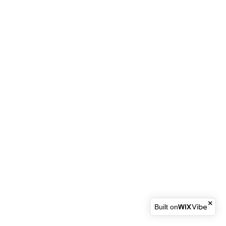
Built on