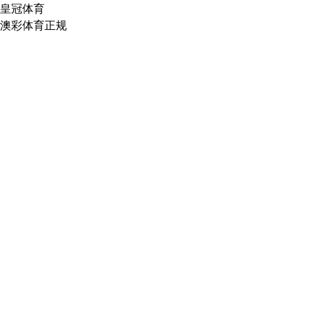
皇冠体育
澳彩体育正规