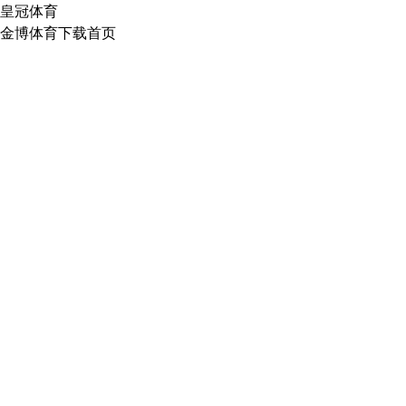
皇冠体育
金博体育下载首页