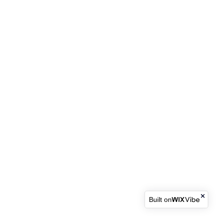
Built on