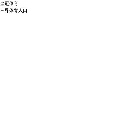
皇冠体育
三昇体育入口