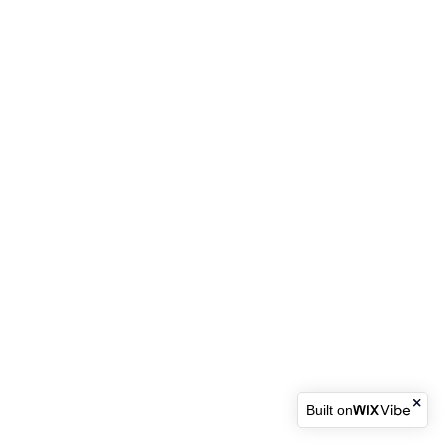
Built on