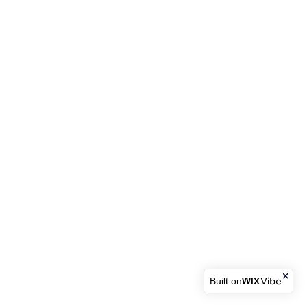
Built on