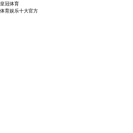
皇冠体育
体育娱乐十大官方