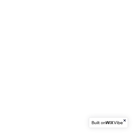
Built on