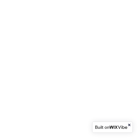
Built on