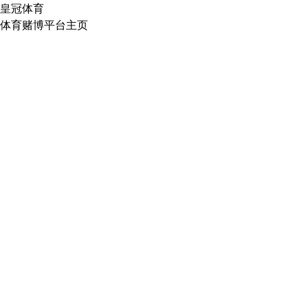
皇冠体育
体育赌博平台主页