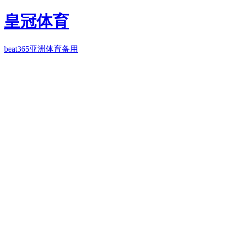
皇冠体育
beat365亚洲体育备用