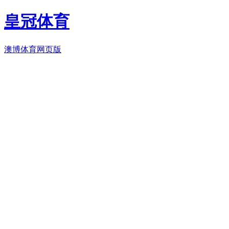
皇冠体育
澳博体育网页版