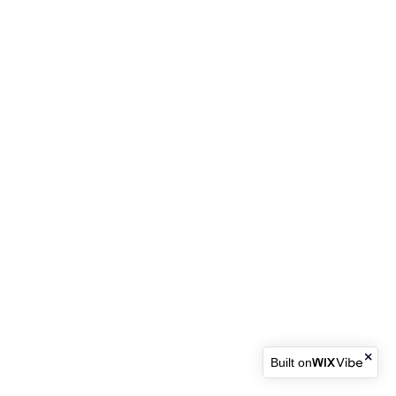
Built on