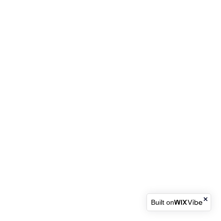
Built on