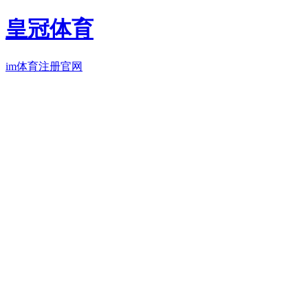
皇冠体育
im体育注册官网