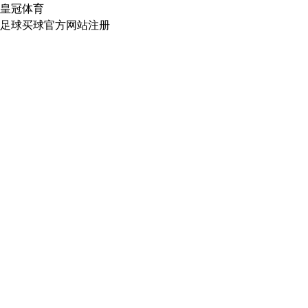
皇冠体育
足球买球官方网站注册